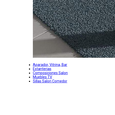
Aparador, Vitrina, Bar
Estanterias
Composiciones Salon
Muebles TV
Sillas Salon Comedor