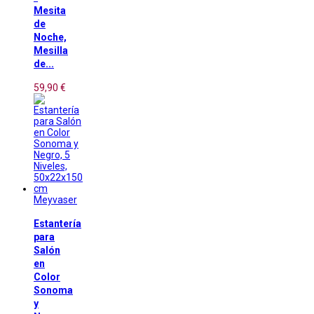
Mesita
de
Noche,
Mesilla
de...
59,90 €
Meyvaser
Estantería
para
Salón
en
Color
Sonoma
y