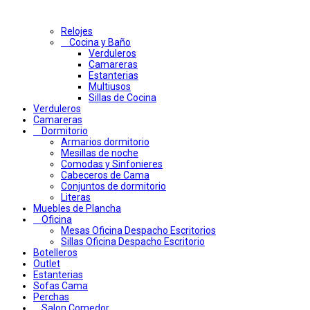
Relojes
Cocina y Baño
Verduleros
Camareras
Estanterias
Multiusos
Sillas de Cocina
Verduleros
Camareras
Dormitorio
Armarios dormitorio
Mesillas de noche
Comodas y Sinfonieres
Cabeceros de Cama
Conjuntos de dormitorio
Literas
Muebles de Plancha
Oficina
Mesas Oficina Despacho Escritorios
Sillas Oficina Despacho Escritorio
Botelleros
Outlet
Estanterias
Sofas Cama
Perchas
Salon Comedor