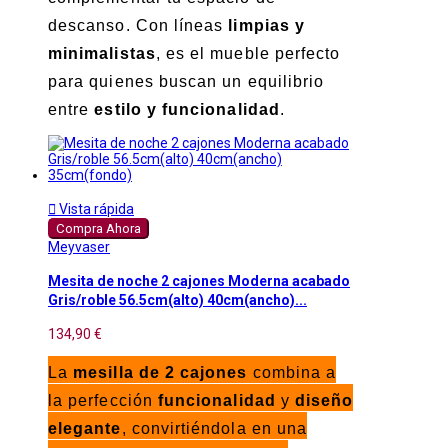
descanso. Con líneas
limpias y
minimalistas
, es el mueble perfecto
para quienes buscan un equilibrio
entre
estilo y funcionalidad
.

Vista rápida
Compra Ahora
Meyvaser
Mesita de noche 2 cajones Moderna acabado
Gris/roble 56.5cm(alto) 40cm(ancho)...
134,90 €
La
mesilla de 2 cajones
combina a
la perfección
funcionalidad
y
diseño
elegante
, convirtiéndola en una