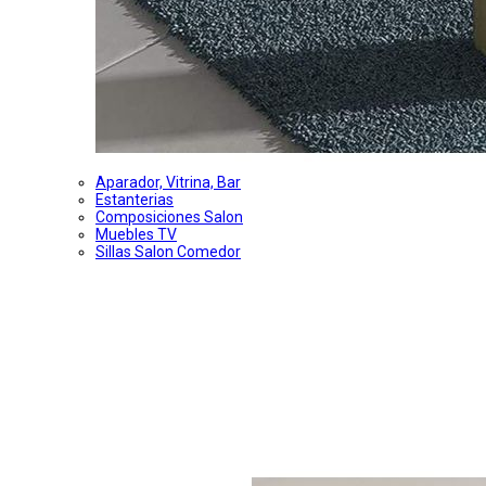
Aparador, Vitrina, Bar
Estanterias
Composiciones Salon
Muebles TV
Sillas Salon Comedor