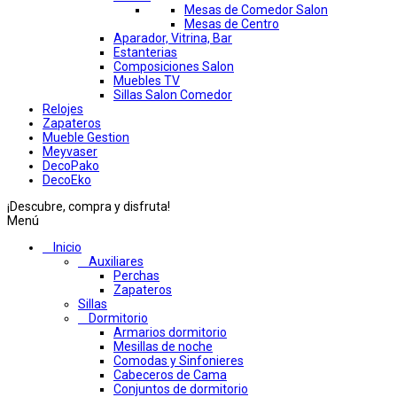
Mesas de Comedor Salon
Mesas de Centro
Aparador, Vitrina, Bar
Estanterias
Composiciones Salon
Muebles TV
Sillas Salon Comedor
Relojes
Zapateros
Mueble Gestion
Meyvaser
DecoPako
DecoEko
¡Descubre, compra y disfruta!
Menú
Inicio
Auxiliares
Perchas
Zapateros
Sillas
Dormitorio
Armarios dormitorio
Mesillas de noche
Comodas y Sinfonieres
Cabeceros de Cama
Conjuntos de dormitorio