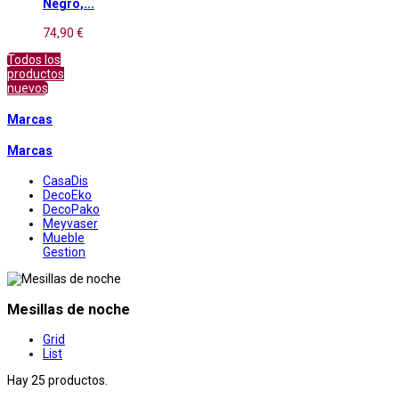
Negro,...
74,90 €
Todos los
productos
nuevos
Marcas
Marcas
CasaDis
DecoEko
DecoPako
Meyvaser
Mueble
Gestion
Mesillas de noche
Grid
List
Hay 25 productos.