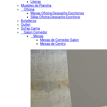
Literas
Muebles de Plancha
Oficina
Mesas Oficina Despacho Escritorios
Sillas Oficina Despacho Escritorio
Botelleros
Outlet
Sofas Cama
Salon Comedor
Mesas
Mesas de Comedor Salon
Mesas de Centro