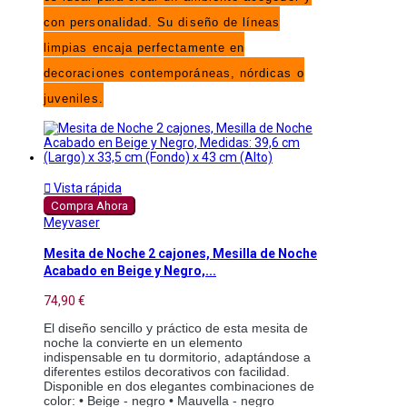
con personalidad. Su diseño de líneas
limpias encaja perfectamente en
decoraciones contemporáneas, nórdicas o
juveniles.

Vista rápida
Compra Ahora
Meyvaser
Mesita de Noche 2 cajones, Mesilla de Noche
Acabado en Beige y Negro,...
74,90 €
El diseño sencillo y práctico de esta mesita de
noche la convierte en un elemento
indispensable en tu dormitorio, adaptándose a
diferentes estilos decorativos con facilidad.
Disponible en dos elegantes combinaciones de
color: • Beige - negro • Mauvella - negro