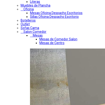
Literas
Muebles de Plancha
Oficina
Mesas Oficina Despacho Escritorios
Sillas Oficina Despacho Escritorio
Botelleros
Outlet
Sofas Cama
Salon Comedor
Mesas
Mesas de Comedor Salon
Mesas de Centro