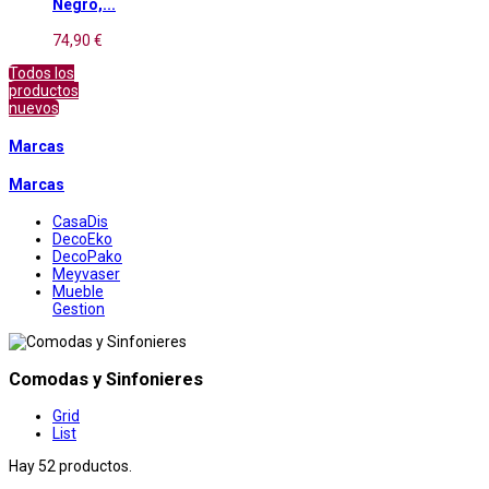
Negro,...
74,90 €
Todos los
productos
nuevos
Marcas
Marcas
CasaDis
DecoEko
DecoPako
Meyvaser
Mueble
Gestion
Comodas y Sinfonieres
Grid
List
Hay 52 productos.