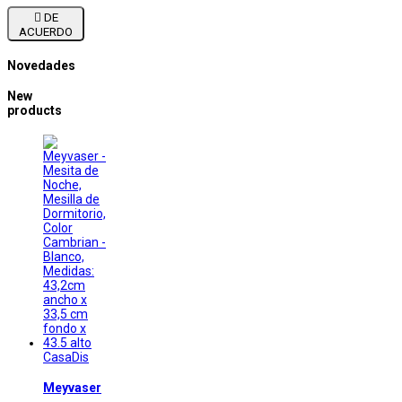

DE
ACUERDO
Novedades
New
products
CasaDis
Meyvaser