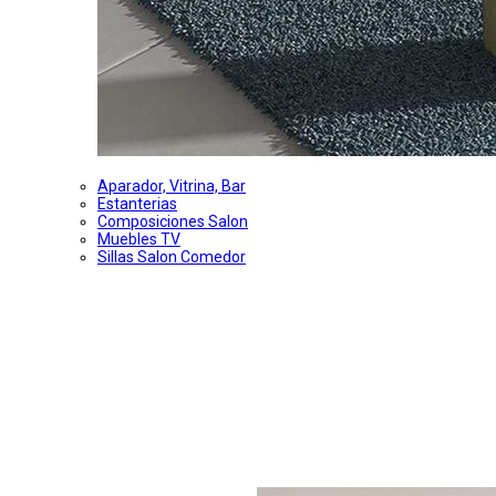
Aparador, Vitrina, Bar
Estanterias
Composiciones Salon
Muebles TV
Sillas Salon Comedor