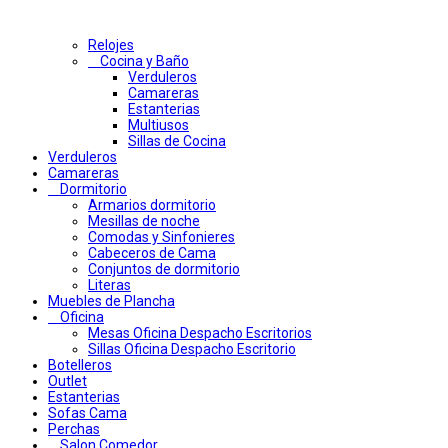
Relojes
Cocina y Baño
Verduleros
Camareras
Estanterias
Multiusos
Sillas de Cocina
Verduleros
Camareras
Dormitorio
Armarios dormitorio
Mesillas de noche
Comodas y Sinfonieres
Cabeceros de Cama
Conjuntos de dormitorio
Literas
Muebles de Plancha
Oficina
Mesas Oficina Despacho Escritorios
Sillas Oficina Despacho Escritorio
Botelleros
Outlet
Estanterias
Sofas Cama
Perchas
Salon Comedor