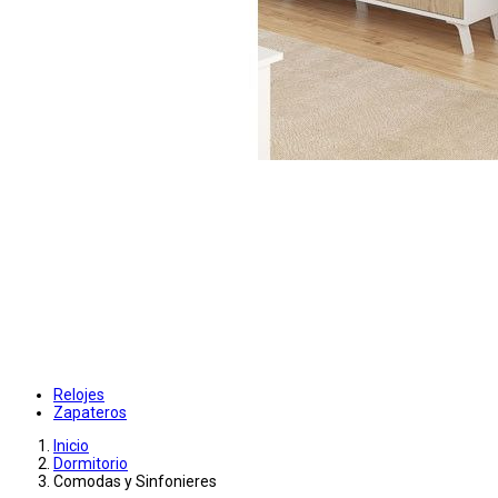
Relojes
Zapateros
Inicio
Dormitorio
Comodas y Sinfonieres