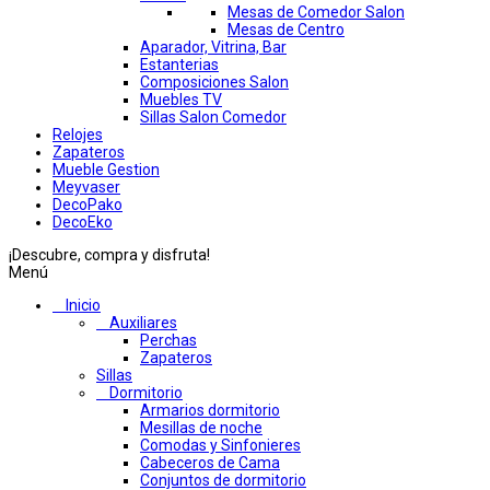
Mesas de Comedor Salon
Mesas de Centro
Aparador, Vitrina, Bar
Estanterias
Composiciones Salon
Muebles TV
Sillas Salon Comedor
Relojes
Zapateros
Mueble Gestion
Meyvaser
DecoPako
DecoEko
¡Descubre, compra y disfruta!
Menú
Inicio
Auxiliares
Perchas
Zapateros
Sillas
Dormitorio
Armarios dormitorio
Mesillas de noche
Comodas y Sinfonieres
Cabeceros de Cama
Conjuntos de dormitorio