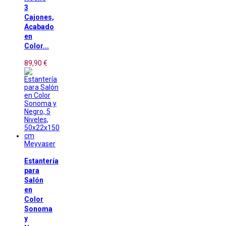
3
Cajones,
Acabado
en
Color...
89,90 €
Meyvaser
Estantería
para
Salón
en
Color
Sonoma
y