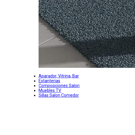
Aparador, Vitrina, Bar
Estanterias
Composiciones Salon
Muebles TV
Sillas Salon Comedor