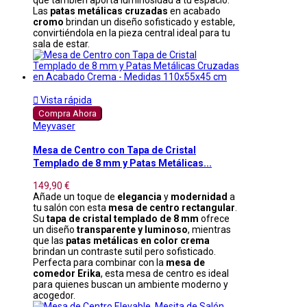
que también aporta luminosidad a tu espacio.
Las
patas metálicas cruzadas
en acabado
cromo
brindan un diseño sofisticado y estable,
convirtiéndola en la pieza central ideal para tu
sala de estar.

Vista rápida
Compra Ahora
Meyvaser
Mesa de Centro con Tapa de Cristal
Templado de 8 mm y Patas Metálicas...
149,90 €
Añade un toque de
elegancia
y
modernidad
a
tu salón con esta
mesa de centro rectangular
.
Su
tapa de cristal templado de 8 mm
ofrece
un diseño
transparente y luminoso
, mientras
que las
patas metálicas en color crema
brindan un contraste sutil pero sofisticado.
Perfecta para combinar con la
mesa de
comedor Erika
, esta mesa de centro es ideal
para quienes buscan un ambiente moderno y
acogedor.