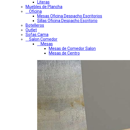
Literas
Muebles de Plancha
Oficina
Mesas Oficina Despacho Escritorios
Sillas Oficina Despacho Escritorio
Botelleros
Outlet
Sofas Cama
Salon Comedor
Mesas
Mesas de Comedor Salon
Mesas de Centro