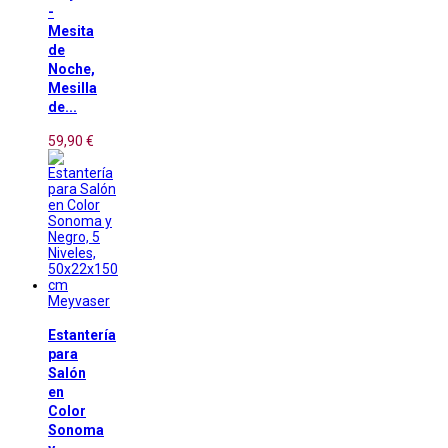
-
Mesita
de
Noche,
Mesilla
de...
59,90 €
Meyvaser
Estantería
para
Salón
en
Color
Sonoma