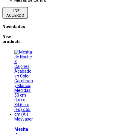
Mesas de Centro

DE
ACUERDO
Novedades
New
products
Meyvaser
Mesita