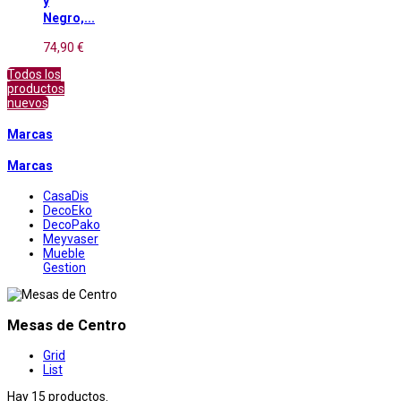
y
Negro,...
74,90 €
Todos los
productos
nuevos
Marcas
Marcas
CasaDis
DecoEko
DecoPako
Meyvaser
Mueble
Gestion
Mesas de Centro
Grid
List
Hay 15 productos.