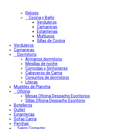
Relojes
Cocina y Baño
Verduleros
Camareras
Estanterias
Multiusos
Sillas de Cocina
Verduleros
Camareras
Dormitorio
Armarios dormitorio
Mesillas de noche
Comodas y Sinfonieres
Cabeceros de Cama
Conjuntos de dormitorio
Literas
Muebles de Plancha
Oficina
Mesas Oficina Despacho Escritorios
Sillas Oficina Despacho Escritorio
Botelleros
Outlet
Estanterias
Sofas Cama
Perchas
Salon Comedor