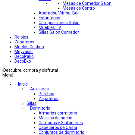
Mesas de Comedor Salon
Mesas de Centro
Aparador, Vitrina, Bar
Estanterias
Composiciones Salon
Muebles TV
Sillas Salon Comedor
Relojes
Zapateros
Mueble Gestion
Meyvaser
DecoPako
DecoEko
¡Descubre, compra y disfruta!
Menú
Inicio
Auxiliares
Perchas
Zapateros
Sillas
Dormitorio
Armarios dormitorio
Mesillas de noche
Comodas y Sinfonieres
Cabeceros de Cama
Conjuntos de dormitorio