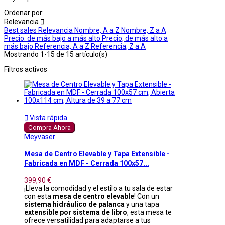
Ordenar por:
Relevancia

Best sales
Relevancia
Nombre, A a Z
Nombre, Z a A
Precio: de más bajo a más alto
Precio, de más alto a
más bajo
Referencia, A a Z
Referencia, Z a A
Mostrando 1-15 de 15 artículo(s)
Filtros activos

Vista rápida
Compra Ahora
Meyvaser
Mesa de Centro Elevable y Tapa Extensible -
Fabricada en MDF - Cerrada 100x57...
399,90 €
¡Lleva la comodidad y el estilo a tu sala de estar
con esta
mesa de centro elevable
! Con un
sistema hidráulico de palanca
y una tapa
extensible por sistema de libro
, esta mesa te
ofrece versatilidad para adaptarse a tus