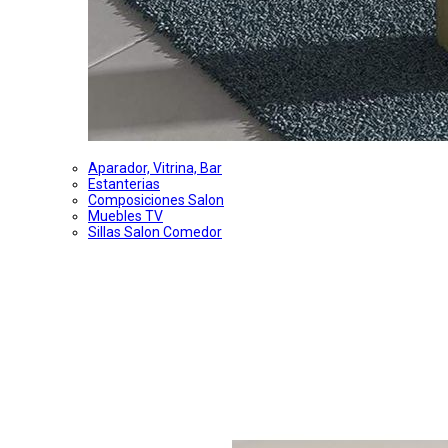
Aparador, Vitrina, Bar
Estanterias
Composiciones Salon
Muebles TV
Sillas Salon Comedor