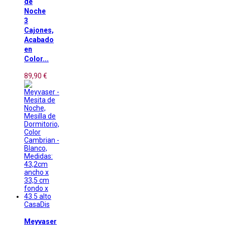
de
Noche
3
Cajones,
Acabado
en
Color...
89,90 €
CasaDis
Meyvaser