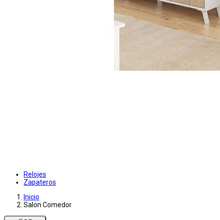
Relojes
Zapateros
Inicio
Salon Comedor