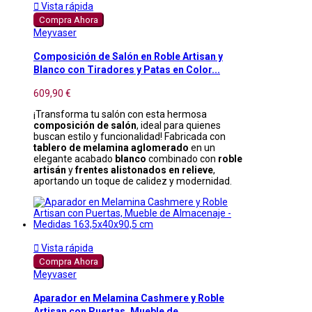

Vista rápida
Compra Ahora
Meyvaser
Composición de Salón en Roble Artisan y
Blanco con Tiradores y Patas en Color...
609,90 €
¡Transforma tu salón con esta hermosa
composición de salón
, ideal para quienes
buscan estilo y funcionalidad! Fabricada con
tablero de melamina aglomerado
en un
elegante acabado
blanco
combinado con
roble
artisán
y
frentes alistonados en relieve
,
aportando un toque de calidez y modernidad.

Vista rápida
Compra Ahora
Meyvaser
Aparador en Melamina Cashmere y Roble
Artisan con Puertas, Mueble de...