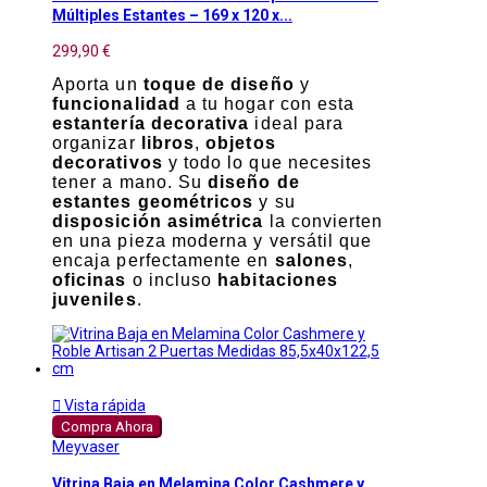
Múltiples Estantes – 169 x 120 x...
299,90 €
Aporta un
toque de diseño
y
funcionalidad
a tu hogar con esta
estantería decorativa
ideal para
organizar
libros
,
objetos
decorativos
y todo lo que necesites
tener a mano. Su
diseño de
estantes geométricos
y su
disposición asimétrica
la convierten
en una pieza moderna y versátil que
encaja perfectamente en
salones
,
oficinas
o incluso
habitaciones
juveniles
.

Vista rápida
Compra Ahora
Meyvaser
Vitrina Baja en Melamina Color Cashmere y