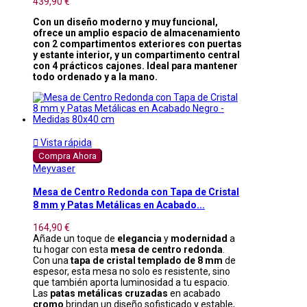
439,90 €
Con un diseño moderno y muy funcional,
ofrece un amplio espacio de almacenamiento
con 2 compartimentos exteriores con puertas
y estante interior, y un compartimento central
con 4 prácticos cajones. Ideal para mantener
todo ordenado y a la mano.

Vista rápida
Compra Ahora
Meyvaser
Mesa de Centro Redonda con Tapa de Cristal
8 mm y Patas Metálicas en Acabado...
164,90 €
Añade un toque de
elegancia
y
modernidad
a
tu hogar con esta
mesa de centro redonda
.
Con una
tapa de cristal templado de 8 mm
de
espesor, esta mesa no solo es resistente, sino
que también aporta luminosidad a tu espacio.
Las
patas metálicas cruzadas
en acabado
cromo
brindan un diseño sofisticado y estable,