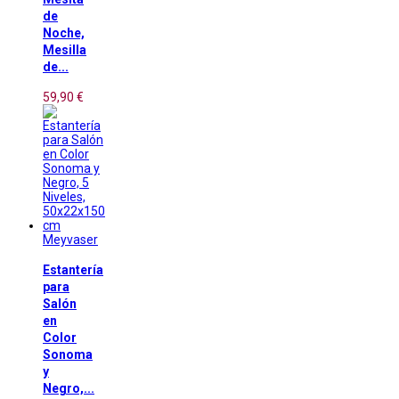
de
Noche,
Mesilla
de...
59,90 €
Meyvaser
Estantería
para
Salón
en
Color
Sonoma
y
Negro,...