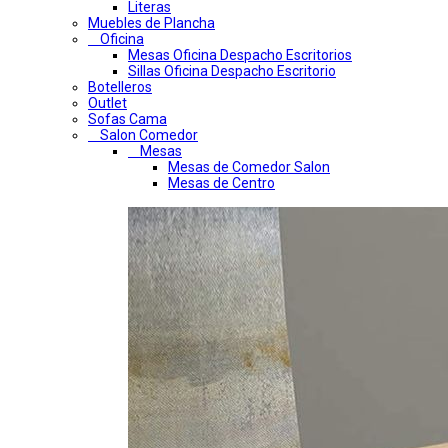
Literas
Muebles de Plancha
Oficina
Mesas Oficina Despacho Escritorios
Sillas Oficina Despacho Escritorio
Botelleros
Outlet
Sofas Cama
Salon Comedor
Mesas
Mesas de Comedor Salon
Mesas de Centro