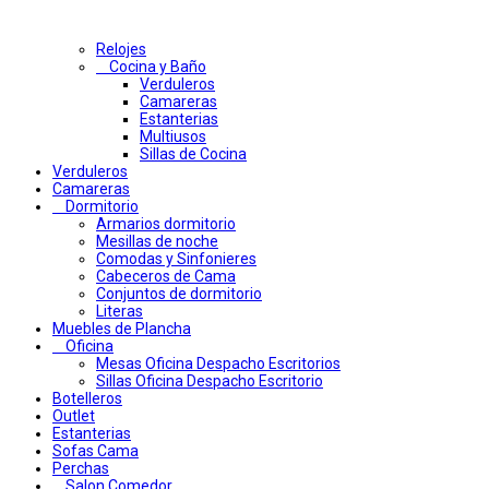
Relojes
Cocina y Baño
Verduleros
Camareras
Estanterias
Multiusos
Sillas de Cocina
Verduleros
Camareras
Dormitorio
Armarios dormitorio
Mesillas de noche
Comodas y Sinfonieres
Cabeceros de Cama
Conjuntos de dormitorio
Literas
Muebles de Plancha
Oficina
Mesas Oficina Despacho Escritorios
Sillas Oficina Despacho Escritorio
Botelleros
Outlet
Estanterias
Sofas Cama
Perchas
Salon Comedor