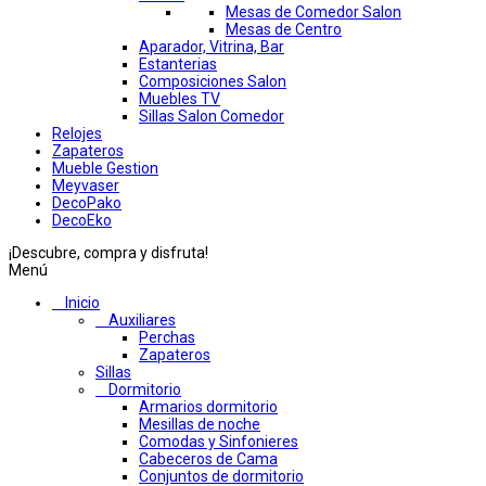
Mesas de Comedor Salon
Mesas de Centro
Aparador, Vitrina, Bar
Estanterias
Composiciones Salon
Muebles TV
Sillas Salon Comedor
Relojes
Zapateros
Mueble Gestion
Meyvaser
DecoPako
DecoEko
¡Descubre, compra y disfruta!
Menú
Inicio
Auxiliares
Perchas
Zapateros
Sillas
Dormitorio
Armarios dormitorio
Mesillas de noche
Comodas y Sinfonieres
Cabeceros de Cama
Conjuntos de dormitorio