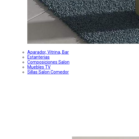
Aparador, Vitrina, Bar
Estanterias
Composiciones Salon
Muebles TV
Sillas Salon Comedor