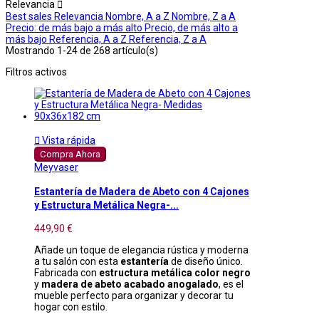
Relevancia

Best sales
Relevancia
Nombre, A a Z
Nombre, Z a A
Precio: de más bajo a más alto
Precio, de más alto a
más bajo
Referencia, A a Z
Referencia, Z a A
Mostrando 1-24 de 268 artículo(s)
Filtros activos

Vista rápida
Compra Ahora
Meyvaser
Estantería de Madera de Abeto con 4 Cajones
y Estructura Metálica Negra-...
449,90 €
Añade un toque de elegancia rústica y moderna
a tu salón con esta
estantería
de diseño único.
Fabricada con
estructura metálica color negro
y
madera de abeto acabado anogalado
, es el
mueble perfecto para organizar y decorar tu
hogar con estilo.