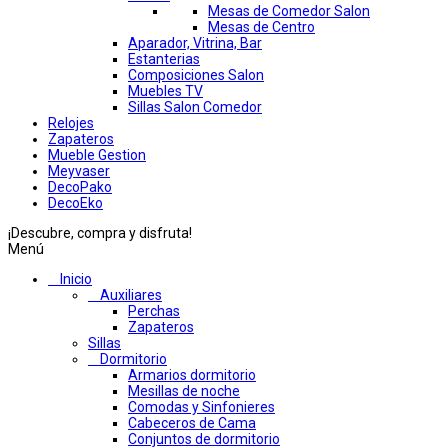
Mesas de Comedor Salon
Mesas de Centro
Aparador, Vitrina, Bar
Estanterias
Composiciones Salon
Muebles TV
Sillas Salon Comedor
Relojes
Zapateros
Mueble Gestion
Meyvaser
DecoPako
DecoEko
¡Descubre, compra y disfruta!
Menú
Inicio
Auxiliares
Perchas
Zapateros
Sillas
Dormitorio
Armarios dormitorio
Mesillas de noche
Comodas y Sinfonieres
Cabeceros de Cama
Conjuntos de dormitorio