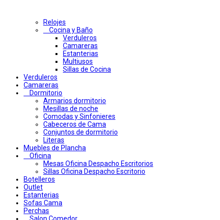
Relojes
Cocina y Baño
Verduleros
Camareras
Estanterias
Multiusos
Sillas de Cocina
Verduleros
Camareras
Dormitorio
Armarios dormitorio
Mesillas de noche
Comodas y Sinfonieres
Cabeceros de Cama
Conjuntos de dormitorio
Literas
Muebles de Plancha
Oficina
Mesas Oficina Despacho Escritorios
Sillas Oficina Despacho Escritorio
Botelleros
Outlet
Estanterias
Sofas Cama
Perchas
Salon Comedor