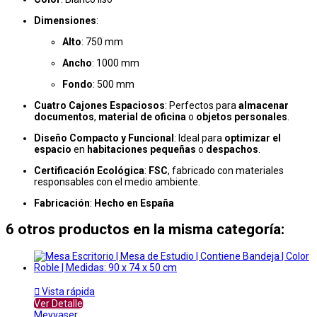
Dimensiones
:
Alto
: 750 mm
Ancho
: 1000 mm
Fondo
: 500 mm
Cuatro Cajones Espaciosos
: Perfectos para
almacenar
documentos
,
material de oficina
o
objetos personales
.
Diseño Compacto y Funcional
: Ideal para
optimizar el
espacio
en
habitaciones pequeñas
o
despachos
.
Certificación Ecológica
:
FSC
, fabricado con materiales
responsables con el medio ambiente.
Fabricación
:
Hecho en España
6 otros productos en la misma categoría:

Vista rápida
Ver Detalle
Meyvaser