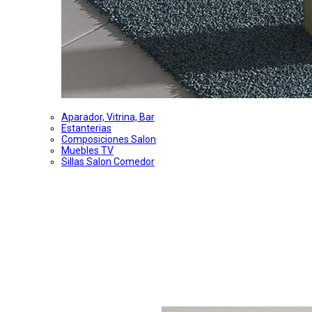
Aparador, Vitrina, Bar
Estanterias
Composiciones Salon
Muebles TV
Sillas Salon Comedor