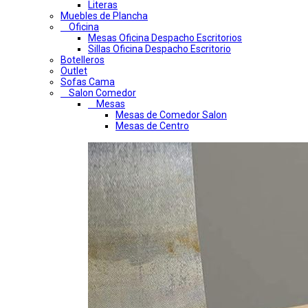
Literas
Muebles de Plancha
Oficina
Mesas Oficina Despacho Escritorios
Sillas Oficina Despacho Escritorio
Botelleros
Outlet
Sofas Cama
Salon Comedor
Mesas
Mesas de Comedor Salon
Mesas de Centro