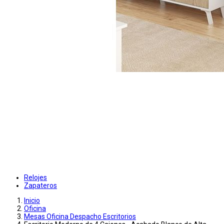
Relojes
Zapateros
Inicio
Oficina
Mesas Oficina Despacho Escritorios