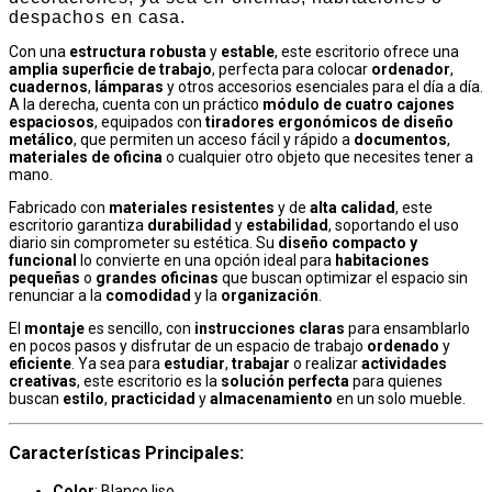
despachos en casa.
Con una
estructura robusta
y
estable
, este escritorio ofrece una
amplia superficie de trabajo
, perfecta para colocar
ordenador
,
cuadernos
,
lámparas
y otros accesorios esenciales para el día a día.
A la derecha, cuenta con un práctico
módulo de cuatro cajones
espaciosos
, equipados con
tiradores ergonómicos de diseño
metálico
, que permiten un acceso fácil y rápido a
documentos
,
materiales de oficina
o cualquier otro objeto que necesites tener a
mano.
Fabricado con
materiales resistentes
y de
alta calidad
, este
escritorio garantiza
durabilidad
y
estabilidad
, soportando el uso
diario sin comprometer su estética. Su
diseño compacto y
funcional
lo convierte en una opción ideal para
habitaciones
pequeñas
o
grandes oficinas
que buscan optimizar el espacio sin
renunciar a la
comodidad
y la
organización
.
El
montaje
es sencillo, con
instrucciones claras
para ensamblarlo
en pocos pasos y disfrutar de un espacio de trabajo
ordenado
y
eficiente
. Ya sea para
estudiar
,
trabajar
o realizar
actividades
creativas
, este escritorio es la
solución perfecta
para quienes
buscan
estilo
,
practicidad
y
almacenamiento
en un solo mueble.
Características Principales
:
Color
: Blanco liso