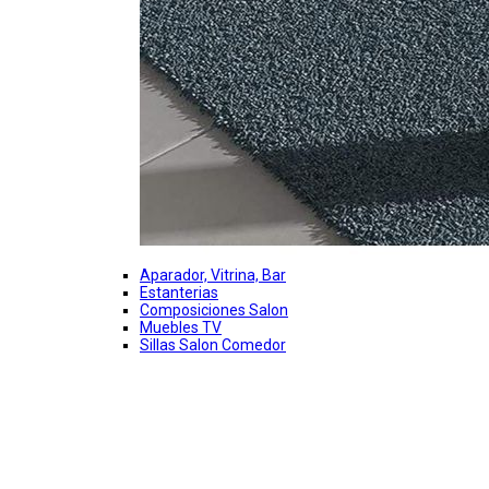
Aparador, Vitrina, Bar
Estanterias
Composiciones Salon
Muebles TV
Sillas Salon Comedor