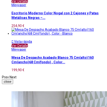
Ver Detalle
Meyvaser
Escritorio Moderno Color Nogal con 2 Cajones y Patas
Metálicas Negras –...
254,90 €

Vista rápida
Ver Detalle
Meyvaser
Mesa De Despacho Acabado Blanco 75 Cm(alto)160
Cm(ancho)68 Cm(fondo) , Color...
199,90 €
Prev
Next
close