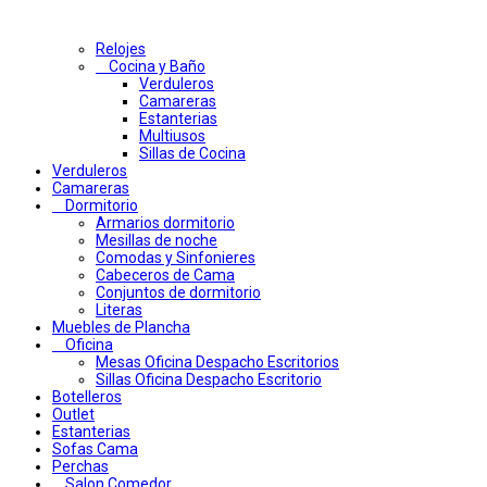
Relojes
Cocina y Baño
Verduleros
Camareras
Estanterias
Multiusos
Sillas de Cocina
Verduleros
Camareras
Dormitorio
Armarios dormitorio
Mesillas de noche
Comodas y Sinfonieres
Cabeceros de Cama
Conjuntos de dormitorio
Literas
Muebles de Plancha
Oficina
Mesas Oficina Despacho Escritorios
Sillas Oficina Despacho Escritorio
Botelleros
Outlet
Estanterias
Sofas Cama
Perchas
Salon Comedor