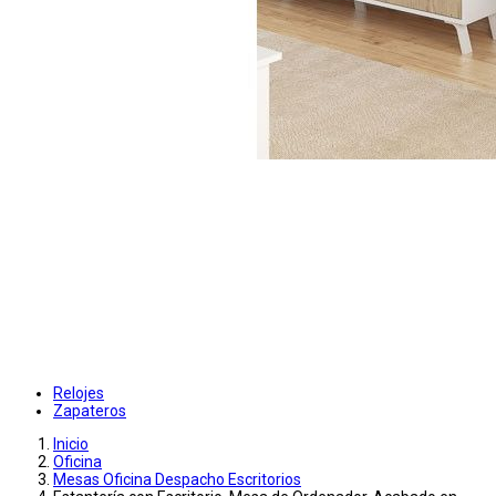
Relojes
Zapateros
Inicio
Oficina
Mesas Oficina Despacho Escritorios