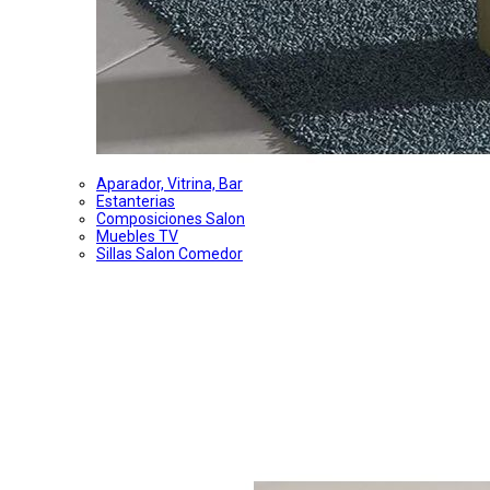
Aparador, Vitrina, Bar
Estanterias
Composiciones Salon
Muebles TV
Sillas Salon Comedor