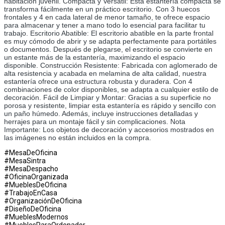
habitación juvenil. Compacta y Versátil: Esta estantería compacta se 
transforma fácilmente en un práctico escritorio. Con 3 huecos 
frontales y 4 en cada lateral de menor tamaño, te ofrece espacio 
para almacenar y tener a mano todo lo esencial para facilitar tu 
trabajo. Escritorio Abatible: El escritorio abatible en la parte frontal 
es muy cómodo de abrir y se adapta perfectamente para portátiles 
o documentos. Después de plegarse, el escritorio se convierte en 
un estante más de la estantería, maximizando el espacio 
disponible. Construcción Resistente: Fabricada con aglomerado de 
alta resistencia y acabada en melamina de alta calidad, nuestra 
estantería ofrece una estructura robusta y duradera. Con 4 
combinaciones de color disponibles, se adapta a cualquier estilo de 
decoración. Fácil de Limpiar y Montar: Gracias a su superficie no 
porosa y resistente, limpiar esta estantería es rápido y sencillo con 
un paño húmedo. Además, incluye instrucciones detalladas y 
herrajes para un montaje fácil y sin complicaciones. Nota 
Importante: Los objetos de decoración y accesorios mostrados en 
las imágenes no están incluidos en la compra.
#MesaDeOficina
#MesaSintra
#MesaDespacho
#OficinaOrganizada
#MueblesDeOficina
#TrabajoEnCasa
#OrganizaciónDeOficina
#DiseñoDeOficina
#MueblesModernos
#MueblesParaOrdenador