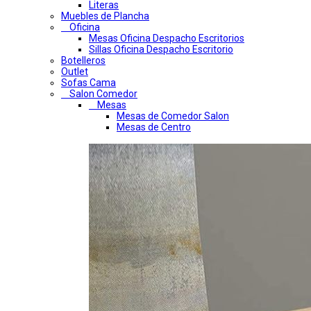
Literas
Muebles de Plancha
Oficina
Mesas Oficina Despacho Escritorios
Sillas Oficina Despacho Escritorio
Botelleros
Outlet
Sofas Cama
Salon Comedor
Mesas
Mesas de Comedor Salon
Mesas de Centro