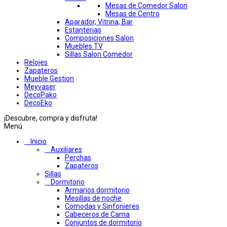
Mesas de Comedor Salon
Mesas de Centro
Aparador, Vitrina, Bar
Estanterias
Composiciones Salon
Muebles TV
Sillas Salon Comedor
Relojes
Zapateros
Mueble Gestion
Meyvaser
DecoPako
DecoEko
¡Descubre, compra y disfruta!
Menú
Inicio
Auxiliares
Perchas
Zapateros
Sillas
Dormitorio
Armarios dormitorio
Mesillas de noche
Comodas y Sinfonieres
Cabeceros de Cama
Conjuntos de dormitorio