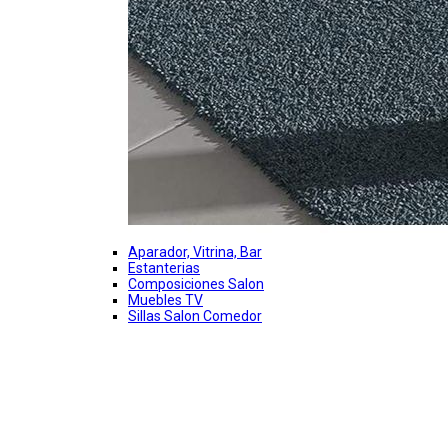
Aparador, Vitrina, Bar
Estanterias
Composiciones Salon
Muebles TV
Sillas Salon Comedor